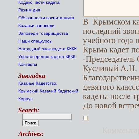
Кодекс чести кадета
Режим дня
Обязанности воспитанника
В Крымском ка
Казачьи заповеди
последний звон
Заповеди товарищества
учебного года 
Наши спецкурсы
Крыма кадет по
Нагрудный знак кадета КККК
Удостоверение кадета КККК
-Председатель 
Контакты
Кусливый А.Н. 
Закладки
Благодарственн
Казачье Кадетство.
девятого класс
Крымский Казачий Кадетский
кадеты после т
Корпус
До новой встреч
Search:
Коммента
Archives: