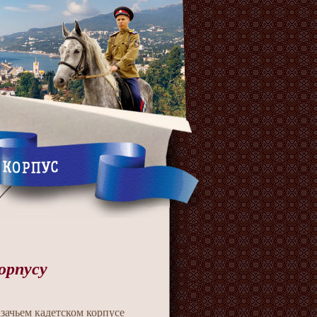
орпусу
зачьем кадетском корпусе