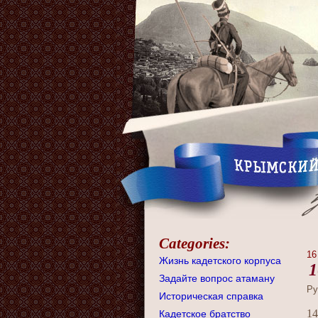
Categories:
16
Жизнь кадетского корпуса
1
Задайте вопрос атаману
Ру
Историческая справка
14
Кадетское братство