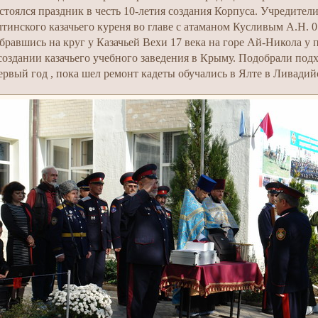
стоялся праздник в честь 10-летия создания Корпуса. Учредител
тинского казачьего куреня во главе с атаманом Кусливым А.Н. 0
бравшись на круг у Казачьей Вехи 17 века на горе Ай-Никола у
создании казачьего учебного заведения в Крыму. Подобрали подх
рвый год , пока шел ремонт кадеты обучались в Ялте в Ливадий