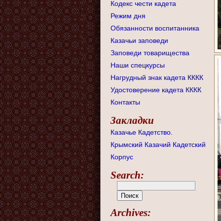
Кодекс чести кадета
Режим дня
Обязанности воспитанника
Казачьи заповеди
Заповеди товарищества
Наши спецкурсы
Нагрудный знак кадета КККК
Удостоверение кадета КККК
Контакты
Закладки
Казачье Кадетство.
Крымский Казачий Кадетский
Корпус
Search:
Archives: