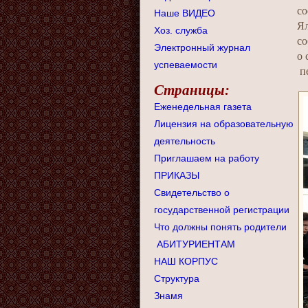
со
Наше ВИДЕО
Ял
Хоз. служба
со
Электронный журнал
о 
успеваемости
пе
Страницы:
Еженедельная газета
Лицензия на образовательную
деятельность
Приглашаем на работу
ПРИКАЗЫ
Свидетельство о
государственной регистрации
Что должны понять родители
АБИТУРИЕНТАМ
НАШ КОРПУС
Структура
Знамя