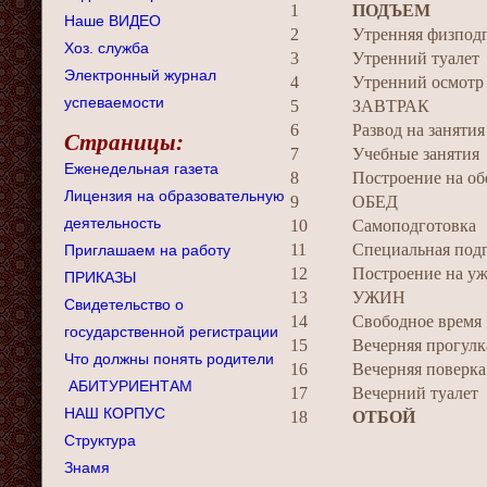
1
ПОДЪЕМ
Наше ВИДЕО
2
Утренняя физпод
Хоз. служба
3
Утренний туалет
Электронный журнал
4
Утренний осмотр
успеваемости
5
ЗАВТРАК
6
Развод на занятия
Страницы:
7
Учебные занятия
Еженедельная газета
8
Построение на об
Лицензия на образовательную
9
ОБЕД
деятельность
10
Самоподготовка
11
Специальная под
Приглашаем на работу
12
Построение на у
ПРИКАЗЫ
13
УЖИН
Свидетельство о
14
Свободное время
государственной регистрации
15
Вечерняя прогулк
Что должны понять родители
16
Вечерняя поверка
АБИТУРИЕНТАМ
17
Вечерний туалет
НАШ КОРПУС
18
ОТБОЙ
Структура
Знамя