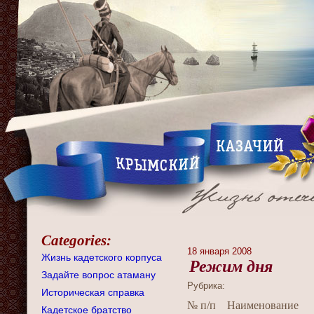
Categories:
18 января 2008
Жизнь кадетского корпуса
Режим дня
Задайте вопрос атаману
Рубрика:
Историческая справка
№ п/п
Наименование
Кадетское братство