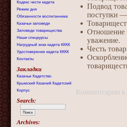
Кодекс чести кадета
Подвод това
Режим дня
поступки —
Обязанности воспитанника
Товариществ
Казачьи заповеди
Отношение 
Заповеди товарищества
Наши спецкурсы
уважение.
Нагрудный знак кадета КККК
Честь товар
Удостоверение кадета КККК
Оскорблени
Контакты
товарищест
Закладки
Казачье Кадетство.
Крымский Казачий Кадетский
Комментарии
к
Корпус
Search:
Archives: