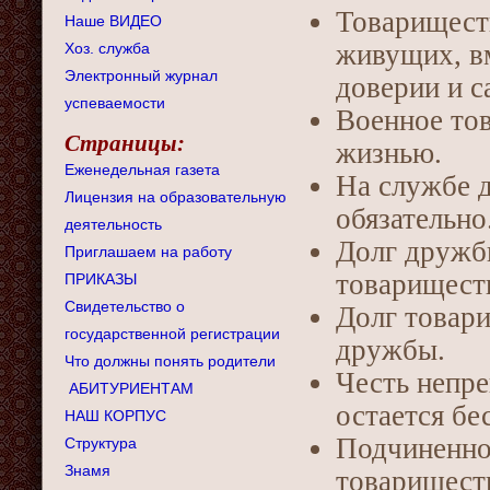
Товарищест
Наше ВИДЕО
живущих, в
Хоз. служба
Электронный журнал
доверии и 
успеваемости
Военное то
Страницы:
жизнью.
Еженедельная газета
На службе 
Лицензия на образовательную
обязательно
деятельность
Долг дружб
Приглашаем на работу
товарищест
ПРИКАЗЫ
Свидетельство о
Долг товари
государственной регистрации
дружбы.
Что должны понять родители
Честь непре
АБИТУРИЕНТАМ
остается бе
НАШ КОРПУС
Подчиненно
Структура
Знамя
товарищест