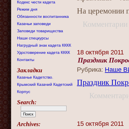
Кодекс чести кадета
На церемонии 
Режим дня
Обязанности воспитанника
Комментарии
Казачьи заповеди
Заповеди товарищества
Наши спецкурсы
Нагрудный знак кадета КККК
18 октября 2011
Удостоверение кадета КККК
Праздник Покров
Контакты
Рубрика:
Наше 
Закладки
Казачье Кадетство.
Праздник Покро
Крымский Казачий Кадетский
Корпус
Комментар
Search:
15 октября 2011
Archives: