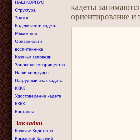
НАШ КОРПУС
кадеты занимаются
Структура
ориентирование и 
Знамя
Кодекс чести кадета
Режим дня
Обязанности
воспитанника
Казачьи заповеди
Заповеди товарищества
Наши спецкурсы
Нагрудный знак кадета
КККК
Удостоверение кадета
КККК
Контакты
Закладки
Казачье Кадетство.
Крымский Казачий