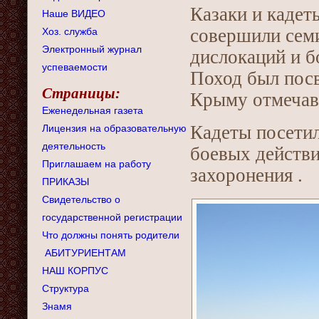
Казаки и кадет
Наше ВИДЕО
совершили сем
Хоз. служба
Электронный журнал
дислокаций и б
успеваемости
Поход был посв
Страницы:
Крыму отмечавш
Еженедельная газета
Кадеты посетил
Лицензия на образовательную
деятельность
боевых действи
Приглашаем на работу
захоронения .
ПРИКАЗЫ
Свидетельство о
государственной регистрации
Что должны понять родители
АБИТУРИЕНТАМ
НАШ КОРПУС
Структура
Знамя