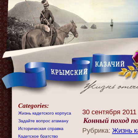
Categories:
30 сентября 2011
Жизнь кадетского корпуса
Конный поход п
Задайте вопрос атаману
Историческая справка
Рубрика:
Жизнь к
Кадетское братство