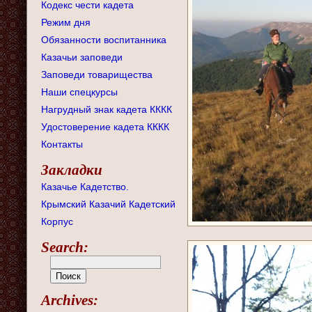
Кодекс чести кадета
Режим дня
Обязанности воспитанника
Казачьи заповеди
Заповеди товарищества
Наши спецкурсы
Нагрудный знак кадета КККК
Удостоверение кадета КККК
Контакты
Закладки
Казачье Кадетство.
Крымский Казачий Кадетский
Корпус
Search:
Archives: