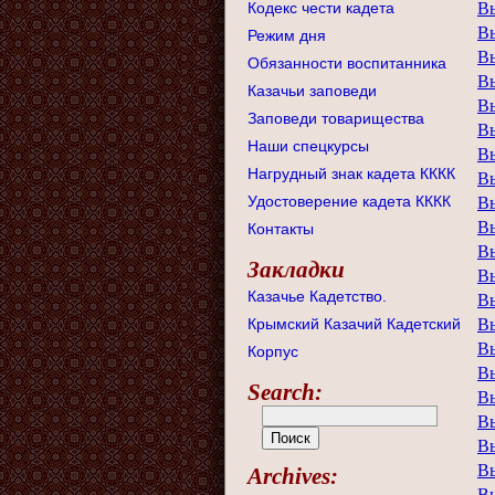
Кодекс чести кадета
В
В
Режим дня
В
Обязанности воспитанника
В
Казачьи заповеди
В
Заповеди товарищества
В
Наши спецкурсы
В
Нагрудный знак кадета КККК
В
Удостоверение кадета КККК
В
В
Контакты
В
Закладки
В
Казачье Кадетство.
В
Крымский Казачий Кадетский
В
В
Корпус
В
Search:
В
В
В
В
Archives:
В