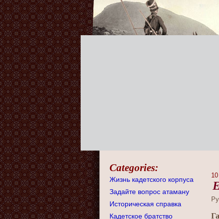
Categories:
10
Жизнь кадетского корпуса
Е
Задайте вопрос атаману
Ру
Историческая справка
Га
Кадетское братство