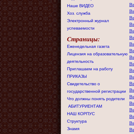
В
Наше ВИДЕО
В
Хоз. служба
В
Электронный журнал
В
успеваемости
В
В
Страницы:
В
Еженедельная газета
В
Лицензия на образовательную
В
деятельность
В
Приглашаем на работу
В
ПРИКАЗЫ
В
В
Свидетельство о
В
государственной регистрации
В
Что должны понять родители
В
АБИТУРИЕНТАМ
В
НАШ КОРПУС
В
Структура
В
Знамя
В