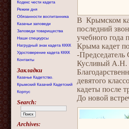
Кодекс чести кадета
Режим дня
Обязанности воспитанника
В Крымском ка
Казачьи заповеди
последний звон
Заповеди товарищества
учебного года 
Наши спецкурсы
Крыма кадет по
Нагрудный знак кадета КККК
Удостоверение кадета КККК
-Председатель 
Контакты
Кусливый А.Н. 
Закладки
Благодарственн
Казачье Кадетство.
девятого класс
Крымский Казачий Кадетский
кадеты после т
Корпус
До новой встреч
Search:
Archives: