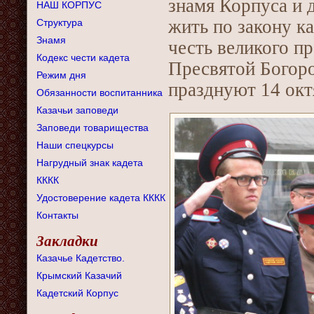
знамя Корпуса и 
НАШ КОРПУС
жить по закону ка
Структура
Знамя
честь великого п
Кодекс чести кадета
Пресвятой Богоро
Режим дня
празднуют 14 окт
Обязанности воспитанника
Казачьи заповеди
Заповеди товарищества
Наши спецкурсы
Нагрудный знак кадета
КККК
Удостоверение кадета КККК
Контакты
Закладки
Казачье Кадетство.
Крымский Казачий
Кадетский Корпус