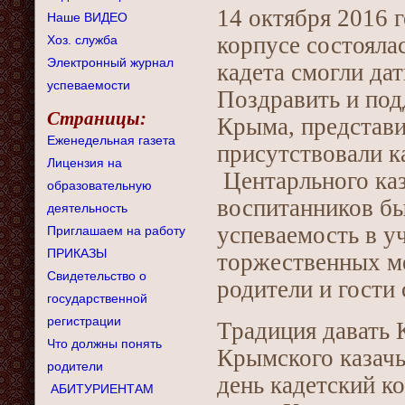
14 октября 2016 
Наше ВИДЕО
корпусе состояла
Хоз. служба
Электронный журнал
кадета смогли дат
успеваемости
Поздравить и под
Страницы:
Крыма, представи
Еженедельная газета
присутствовали к
Лицензия на
Центарльного каз
образовательную
воспитанников б
деятельность
успеваемость в у
Приглашаем на работу
ПРИКАЗЫ
торжественных ме
Свидетельство о
родители и гости
государственной
регистрации
Традиция давать К
Что должны понять
Крымского казачь
родители
день кадетский к
АБИТУРИЕНТАМ